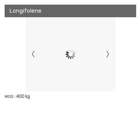
Longifolene
400 kg
MOQ :